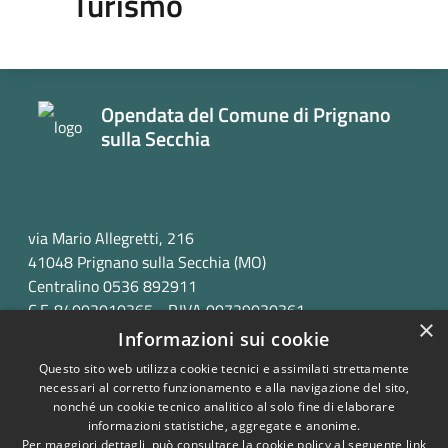
Turismo
Opendata del Comune di Prignano
sulla Secchia
via Mario Allegretti, 216
41048 Prignano sulla Secchia (MO)
Centralino 0536 892911
C.F. 84002010365 - P.IVA 00729030361
×
Informazioni sui cookie
Questo sito web utilizza cookie tecnici e assimilati strettamente
necessari al corretto funzionamento e alla navigazione del sito,
nonché un cookie tecnico analitico al solo fine di elaborare
informazioni statistiche, aggregate e anonime.
RSS
Copyright © 2026 • Opendata
Per maggiori dettagli, può consultare la cookie policy al seguente
link