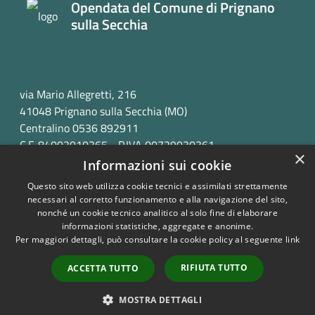
Opendata del Comune di Prignano
sulla Secchia
via Mario Allegretti, 216
41048 Prignano sulla Secchia (MO)
Centralino 0536 892911
C.F. 84002010365 - P.IVA 00729030361
×
Informazioni sui cookie
Questo sito web utilizza cookie tecnici e assimilati strettamente
necessari al corretto funzionamento e alla navigazione del sito,
nonché un cookie tecnico analitico al solo fine di elaborare
informazioni statistiche, aggregate e anonime.
RSS
Copyright © 2026 • Opendata
Per maggiori dettagli, può consultare la cookie policy al seguente
link
Accessibilità
del Comune di Prignano sulla
Privacy
Secchia • Powered by
RIFIUTA TUTTO
ACCETTA TUTTO
Cookie
Municipium
Accesso
•
Mappa del sito
redazione
MOSTRA DETTAGLI