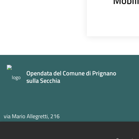
Mobili
Opendata del Comune di Prignano
sulla Secchia
via Mario Allegretti, 216
41048 Prignano sulla Secchia (MO)
Centralino 0536 892911