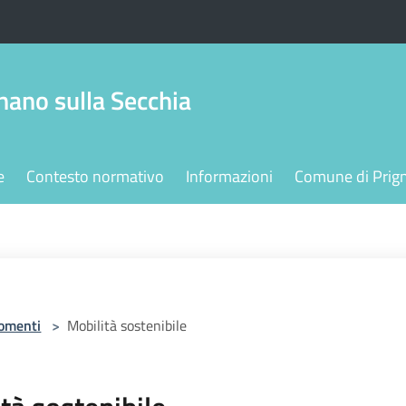
ano sulla Secchia
e
Contesto normativo
Informazioni
Comune di Prign
omenti
>
Mobilità sostenibile