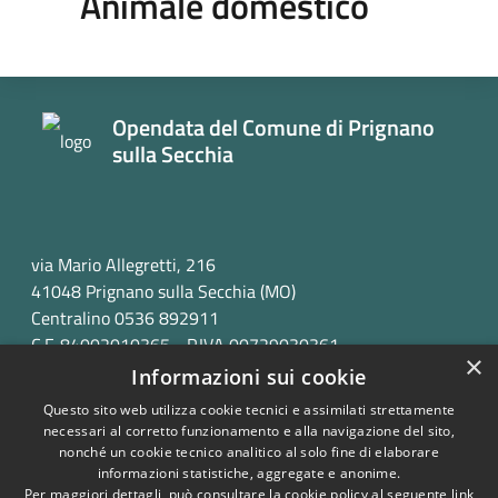
Animale domestico
Opendata del Comune di Prignano
sulla Secchia
via Mario Allegretti, 216
41048 Prignano sulla Secchia (MO)
Centralino 0536 892911
C.F. 84002010365 - P.IVA 00729030361
×
Informazioni sui cookie
Questo sito web utilizza cookie tecnici e assimilati strettamente
necessari al corretto funzionamento e alla navigazione del sito,
nonché un cookie tecnico analitico al solo fine di elaborare
informazioni statistiche, aggregate e anonime.
RSS
Copyright © 2026 • Opendata
Per maggiori dettagli, può consultare la cookie policy al seguente
link