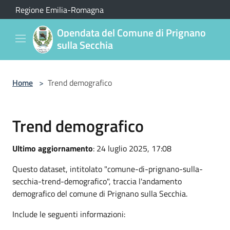
Salta al contenuto principale
Regione Emilia-Romagna
Opendata del Comune di Prignano
sulla Secchia
Home
>
Trend demografico
Trend demografico
Ultimo aggiornamento
: 24 luglio 2025, 17:08
Questo dataset, intitolato "comune-di-prignano-sulla-
secchia-trend-demografico", traccia l'andamento
demografico del comune di Prignano sulla Secchia.
Include le seguenti informazioni: